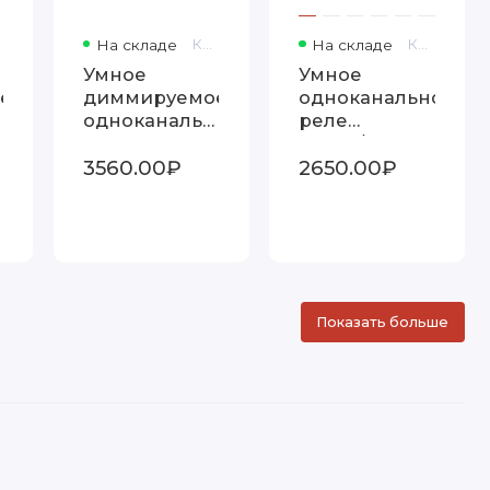
На складе
Код товара: 7626
На складе
Код товара: 7158
Умное
Умное
е
диммируемое
одноканальное
ое
одноканальное
реле
реле
76006/00
3560.00₽
2650.00₽
76002/00
Показать больше