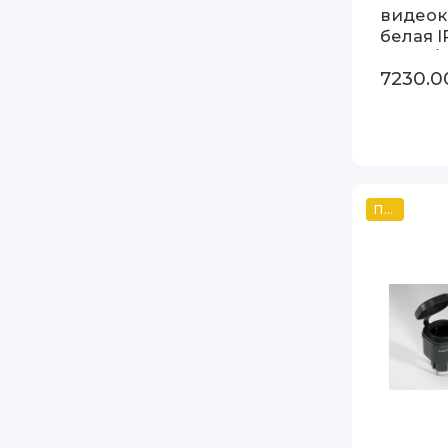
видеок
белая I
76500/
7230.0
Популярный