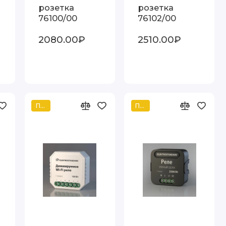
розетка
розетка
76100/00
76102/00
2080.00₽
2510.00₽
Популярный
Популярный