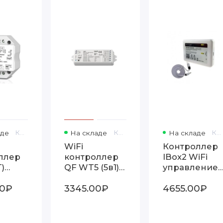
аде
Код товара: S1-B(WT)
На складе
Код товара: Q5
На складе
Код товара: IBox2 WiFi
WiFi
Контроллер
ллер
контроллер
IBox2 WiFi
)
QF WT5 (5в1)
управление
р
для
многозонны
00₽
3345.00₽
4655.00₽
светодиодных
системами
лент