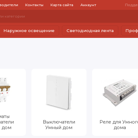
водители
Контакты
Карта сайта
Аккаунт
Подде
Наружное освещение
Светодиодная лента
Проф
маты
атели
Выключатели
Реле для Умног
 дом
Умный дом
дома