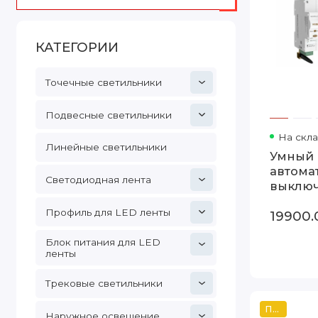
КАТЕГОРИИ
Точечные светильники
Подвесные светильники
На скл
Линейные светильники
Умный
автома
Светодиодная лента
выключ
1 P 63 A
Профиль для LED ленты
19900.
W1001P
Блок питания для LED
ленты
Трековые светильники
Популярный
Наружное освещение