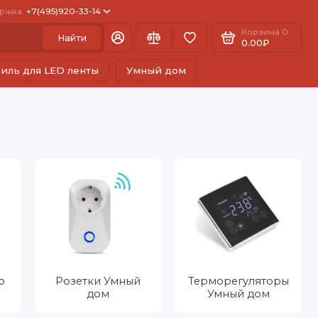
ржка
+7(495)920-33-14
Корзина
0
Найти
0.00₽
иль для LED ленты
Умный дом
о
Розетки Умный
Терморегуляторы
дом
Умный дом