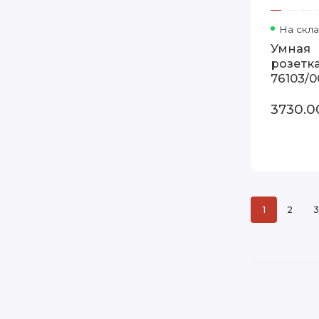
На скл
Умная
розетка
76103/0
3730.0
1
2
3