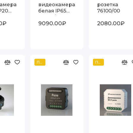
амера
видеокамера
розетка
P20
белая IP65
76100/00
00
76500/01
0₽
9090.00₽
2080.00₽
Популярный
Популярный