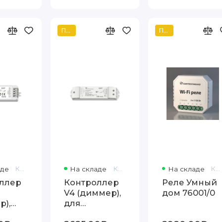
Популярный
Популярный
аде
Код товара: V3 /Q3
На складе
Код товара: Q4
На складе
Код товара: 76001/00
ллер
Контроллер
Реле Умный
V4 (диммер),
дом 76001/0
р),
для
регулировки