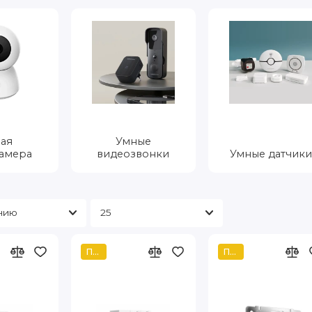
ая
Умные
амера
видеозвонки
Умные датчики
Популярный
Популярный