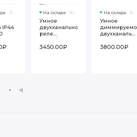
аде
Код товара: 76103/00
На складе
Код товара: 7157
На складе
Код товара: 7625
Умное
Умное
 IP44
двухканальное
диммируемо
0
реле
двухканальн
76007/00
реле
0₽
3450.00₽
3800.00₽
76003/00
>
>|