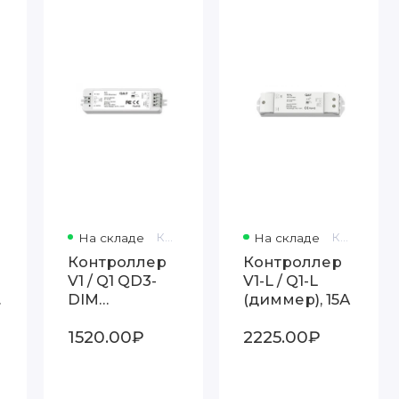
На складе
Код товара: Q1
На складе
Код товара: Q1-L
Контроллер
Контроллер
V1 / Q1 QD3-
V1-L / Q1-L
DIM
(диммер), 15А
ми
(диммер), 8А
1520.00₽
2225.00₽