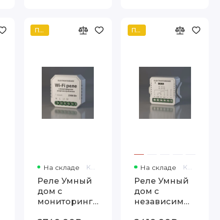
Популярный
Популярный
На складе
Код товара: 76009/00
На складе
Код товара: 76010/00
Реле Умный
Реле Умный
дом с
дом с
мониторингом
независимым
энергопотребления
контактом