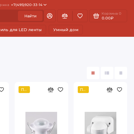
ржка
+7(495)920-33-14
Корзина
0
Найти
0.00₽
иль для LED ленты
Умный дом
Популярный
Популярный