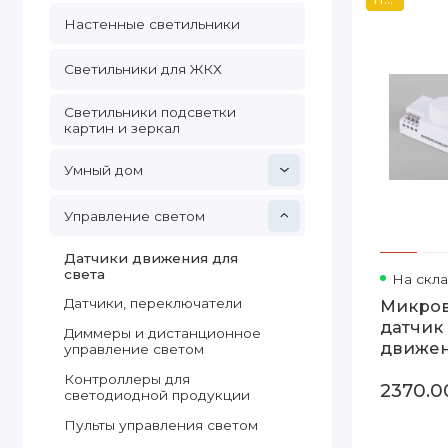
Настенные светильники
Светильники для ЖКХ
Светильники подсветки
картин и зеркал
Умный дом
Управление светом
Датчики движения для
света
На скл
Датчики, переключатели
Микро
датчик
Диммеры и дистанционное
движе
управление светом
10м 12
Контроллеры для
2370.0
360° IP
светодиодной продукции
SNS-M-
Пульты управления светом
белый