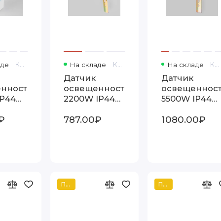
аде
Код товара: 8986
На складе
Код товара: 8951
На складе
Код товара: 8952
Датчик
Датчик
нности
освещенности
освещеннос
IP44
2200W IP44
5500W IP44
06
SNS-L-08
SNS-L-07
₽
787.00₽
1080.00₽
белый
белый
Популярный
Популярный