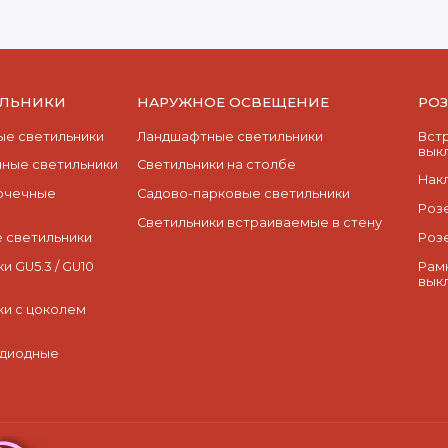
ИЛЬНИКИ
НАРУЖНОЕ ОСВЕЩЕНИЕ
РО
е светильники
Ландшафтные светильники
Вст
вык
ные светильники
Светильники на столбе
Нак
очечные
Садово-парковые светильники
Роз
Светильники встраиваемые в стену
 светильники
Роз
и GU5.3 / GU10
Рам
вык
ки с цоколем
одиодные