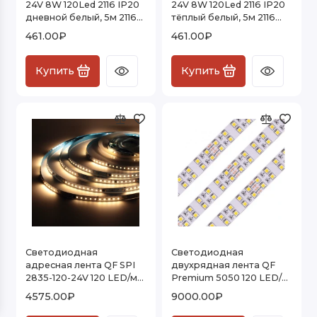
24V 8W 120Led 2116 IP20
24V 8W 120Led 2116 IP20
Влагозащищенная светодиодная лента
дневной белый, 5м 2116
тёплый белый, 5м 2116
24V 120Led 8W IP20
24V 120Led 8W IP20
461.00₽
461.00₽
Высокоэффективная светодиодная лента
Купить
Купить
Гибкая светодиодная лента
Светодиодная лента RGB
Светодиодная лента для витрин
Светодиодные линейки
Светодиодный гибкий неон
Термостойкая светодиодная лента
Светодиодная
Светодиодная
адресная лента QF SPI
двухрядная лента QF
Цветная LED лента
2835-120-24V 120 LED/м
Premium 5050 120 LED/м
11,6 Вт/м 24В 10мм (SPI
28 Вт/м 24В 15 мм (5050-
4575.00₽
9000.00₽
Лента LED 2-х двухрядная
2835-120-24V) IP20, 5м
120-24V) IP20, 5м