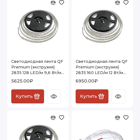
Светодиодная лента QF
Светодиодная лента QF
Premium (экструзия)
Premium (экструзия)
2835 128 LED/м 9,6 Вт/м
2835 160 LED/м 12 Вт/м
24В (2835-128-24V) IP67Е
24В (2835-160-24V )
5625.00₽
6950.00₽
, 5м
IP67Е , 5м
Купить
Купить