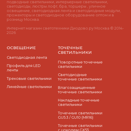
подводные светильники, интерьерные светильники,
светодиоды, люстры лофт, бра, торшеры , уличное
освещение, светодиодная лента и светодиодные модули,
прожекторы и светодиодное оборудование оптом и в
розницу Москва.
Интернет магазин светотехники Диодово.ру Москва © 2014-
2026
ОСВЕЩЕНИЕ
ТОЧЕЧНЫЕ
СВЕТИЛЬНИКИ
Светодиодная лента
Поворотные точечные
Профиль для LED
светильники
ленты
Cветодиодные
Трековые светильники
точечные светильники
Линейные светильники
Влагозащищенные
точечные светильники
Накладные точечные
светильники
Точечные светильники
GU5.3 / GU10 (MR16)
Точечные светильники
с цоколем GX53