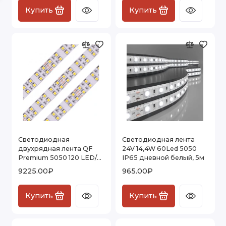
Купить
Купить
Лента LED многорядная
Комплекты светодиодной ленты
Коннекторы для светодиодной ленты
Показать все
Светодиодная
Светодиодная лента
двухрядная лента QF
24V 14,4W 60Led 5050
Premium 5050 120 LED/м
IP65 дневной белый, 5м
28 Вт/м 24В RGB 15 мм
9225.00₽
965.00₽
(5050-120-24V-RGB) IP20,
5м
Купить
Купить