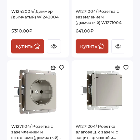
W1242004/ Диммер
W1271004/ Розетка с
(дымчатый) W1242004
заземлением
(дымчатый) W1271004
5310.00₽
641.00₽
Купить
Купить
W1271104/ Розетка с
W1271204/ Розетка
заземлением и
влагозащ. с зазем. с
шторками (дымчатый)
защит. крышкой и