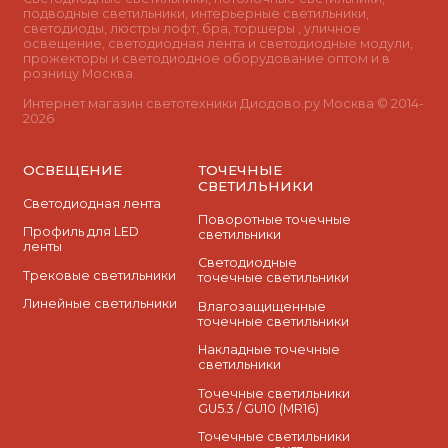
подводные светильники, интерьерные светильники,
светодиоды, люстры лофт, бра, торшеры , уличное
освещение, светодиодная лента и светодиодные модули,
прожекторы и светодиодное оборудование оптом и в
розницу Москва.
Интернет магазин светотехники Диодово.ру Москва © 2014-
2026
ОСВЕЩЕНИЕ
ТОЧЕЧНЫЕ
СВЕТИЛЬНИКИ
Светодиодная лента
Поворотные точечные
Профиль для LED
светильники
ленты
Cветодиодные
Трековые светильники
точечные светильники
Линейные светильники
Влагозащищенные
точечные светильники
Накладные точечные
светильники
Точечные светильники
GU5.3 / GU10 (MR16)
Точечные светильники