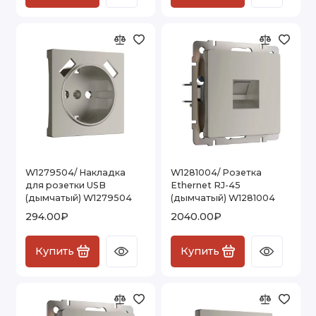
W1279504/ Накладка
W1281004/ Розетка
для розетки USB
Ethernet RJ-45
(дымчатый) W1279504
(дымчатый) W1281004
294.00₽
2040.00₽
Купить
Купить