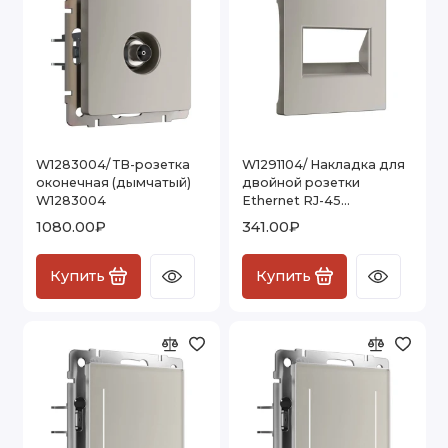
W1283004/ ТВ-розетка
W1291104/ Накладка для
оконечная (дымчатый)
двойной розетки
W1283004
Еthernet RJ-45
(дымчатый) W1291104
1080.00₽
341.00₽
Купить
Купить