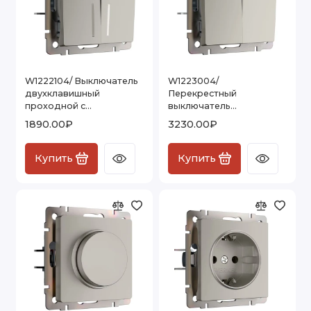
W1222104/ Выключатель
W1223004/
двухклавишный
Перекрестный
проходной с
выключатель
подсветкой (дымчатый)
двухклавишный
1890.00₽
3230.00₽
W1222104
(дымчатый) W1223004
Купить
Купить