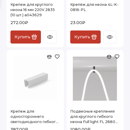
Крепеж для круглого
Крепёж для неона 4L-K-
Влагозащищенная светодиодная лента
неона 16 мм 220V 2835
0816-PL
(10 шт.) a043629
Высокоэффективная светодиодная лента
272.00₽
23.00₽
Гибкая светодиодная лента
Купить
Купить
Светодиодная лента RGB
Светодиодная лента для витрин
Светодиодные линейки
Светодиодный гибкий неон
Термостойкая светодиодная лента
Цветная LED лента
Крепеж для
Подвесные крепления
одностороннего
для круглого гибкого
светодиодного гибкого
неона Full light FL 2880
Лента LED 2-х двухрядная
неона 220V 2835 (10 шт.)
черный
387.00₽
1080.00₽