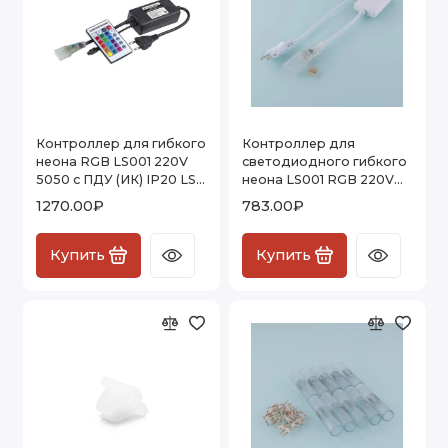
Контроллер для гибкого
Контроллер для
неона RGB LS001 220V
светодиодного гибкого
5050 с ПДУ (ИК) IP20 LSC
неона LS001 RGB 220V
011
5050 LSC 004
1270.00₽
783.00₽
Купить
Купить