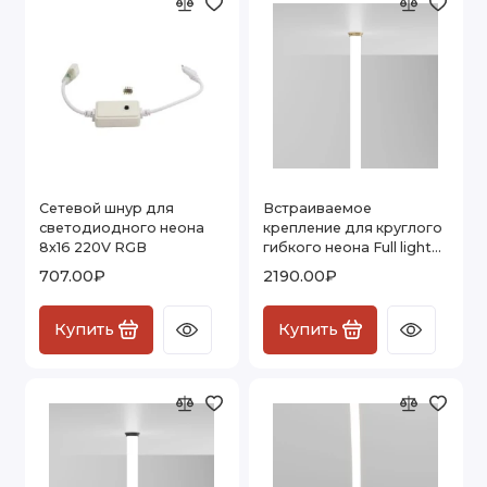
Сетевой шнур для
Встраиваемое
светодиодного неона
крепление для круглого
8х16 220V RGB
гибкого неона Full light
латунь FL 2860
707.00₽
2190.00₽
Купить
Купить