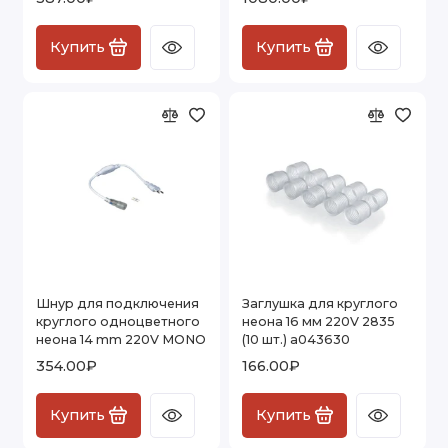
a040608
Лента LED многорядная
Купить
Купить
Комплекты светодиодной ленты
Коннекторы для светодиодной ленты
Показать все
Шнур для подключения
Заглушка для круглого
круглого одноцветного
неона 16 мм 220V 2835
неона 14 mm 220V MONO
(10 шт.) a043630
354.00₽
166.00₽
Купить
Купить