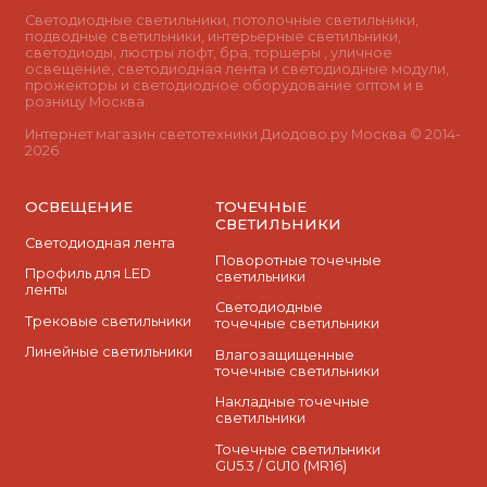
Светодиодные светильники, потолочные светильники,
подводные светильники, интерьерные светильники,
светодиоды, люстры лофт, бра, торшеры , уличное
освещение, светодиодная лента и светодиодные модули,
прожекторы и светодиодное оборудование оптом и в
розницу Москва.
Интернет магазин светотехники Диодово.ру Москва © 2014-
2026
ОСВЕЩЕНИЕ
ТОЧЕЧНЫЕ
СВЕТИЛЬНИКИ
Светодиодная лента
Поворотные точечные
Профиль для LED
светильники
ленты
Cветодиодные
Трековые светильники
точечные светильники
Линейные светильники
Влагозащищенные
точечные светильники
Накладные точечные
светильники
Точечные светильники
GU5.3 / GU10 (MR16)