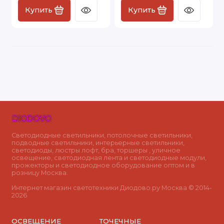
Купить
Купить
Светодиодные светильники, потолочные светильники,
подводные светильники, интерьерные светильники,
светодиоды, люстры лофт, бра, торшеры , уличное
освещение, светодиодная лента и светодиодные модули,
прожекторы и светодиодное оборудование оптом и в
розницу Москва.
Интернет магазин светотехники Диодово.ру Москва © 2014-
2026
ОСВЕЩЕНИЕ
ТОЧЕЧНЫЕ