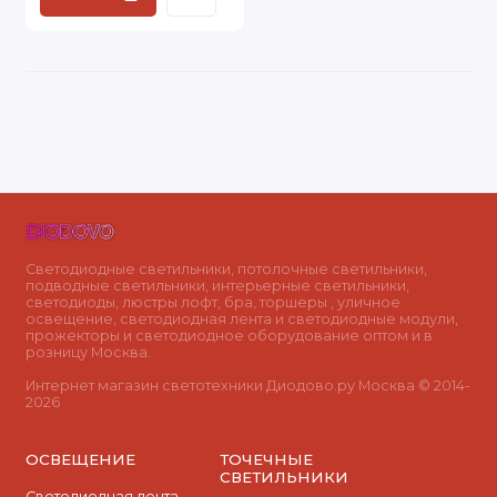
Светодиодные светильники, потолочные светильники,
подводные светильники, интерьерные светильники,
светодиоды, люстры лофт, бра, торшеры , уличное
освещение, светодиодная лента и светодиодные модули,
прожекторы и светодиодное оборудование оптом и в
розницу Москва.
Интернет магазин светотехники Диодово.ру Москва © 2014-
2026
ОСВЕЩЕНИЕ
ТОЧЕЧНЫЕ
СВЕТИЛЬНИКИ
Светодиодная лента