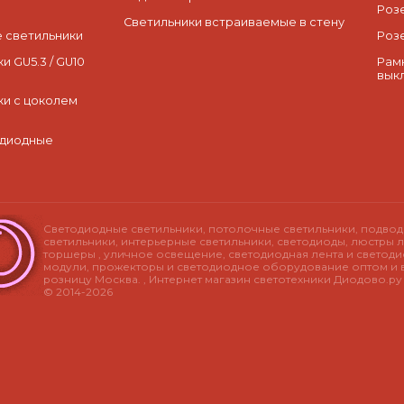
Роз
Светильники встраиваемые в стену
 светильники
Роз
и GU5.3 / GU10
Рам
вык
ки с цоколем
одиодные
Светодиодные светильники, потолочные светильники, подво
светильники, интерьерные светильники, светодиоды, люстры л
торшеры , уличное освещение, светодиодная лента и светод
модули, прожекторы и светодиодное оборудование оптом и 
розницу Москва. , Интернет магазин светотехники Диодово.р
© 2014-2026