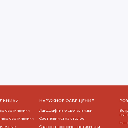
ИЛЬНИКИ
НАРУЖНОЕ ОСВЕЩЕНИЕ
РО
е светильники
Ландшафтные светильники
Вст
вык
ные светильники
Светильники на столбе
Нак
очечные
Садово-парковые светильники