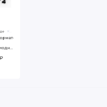
аде
Код товара: 7781
орматор
иодной
24V
0₽
орматор
W