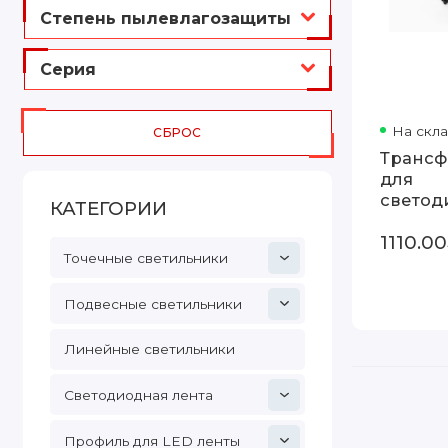
Степень пылевлагозащиты
Серия
На скл
СБРОС
Трансф
для
светод
КАТЕГОРИИ
ленты 
1110.0
72W
Точечные светильники
Трансф
24V 72
Подвесные светильники
Линейные светильники
Светодиодная лента
Профиль для LED ленты