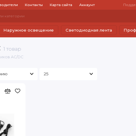
водители
Контакты
Карта сайта
Аккаунт
Подде
Наружное освещение
Светодиодная лента
Проф
C
1 товар
ников AC/DC