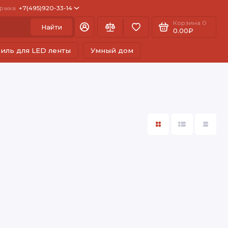
ржка
+7(495)920-33-14
Корзина
0
Найти
0.00₽
иль для LED ленты
Умный дом