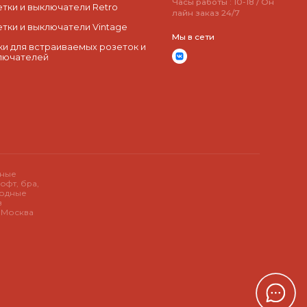
Часы работы : 10-18 / Он
етки и выключатели Retro
лайн заказ 24/7
етки и выключатели Vintage
Мы в сети
ки для встраиваемых розеток и
лючателей
дные
офт, бра,
иодные
в
у Москва