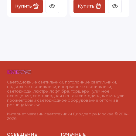
Купить
Купить
Светодиодные светильники, потолочные светильники,
подводные светильники, интерьерные светильники,
светодиоды, люстры лофт, бра, торшеры , уличное
освещение, светодиодная лента и светодиодные модули,
прожекторы и светодиодное оборудование оптом и в
розницу Москва.
Интернет магазин светотехники Диодово.ру Москва © 2014-
2026
ОСВЕЩЕНИЕ
ТОЧЕЧНЫЕ