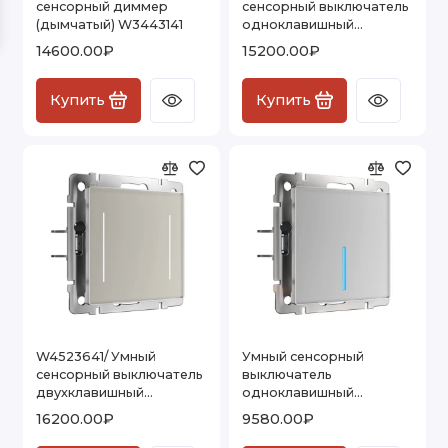
сенсорный диммер
сенсорный выключатель
Умные контроллеры для светодиодной
(дымчатый) W3443141
одноклавишный
ленты
(дымчатый) W4513641
14600.00₽
15200.00₽
Умные светодиодные лампы
Купить
Купить
Показать все
W4523641/ Умный
Умный сенсорный
сенсорный выключатель
выключатель
двухклавишный
одноклавишный
(дымчатый) W4523641
W4510606
16200.00₽
9580.00₽