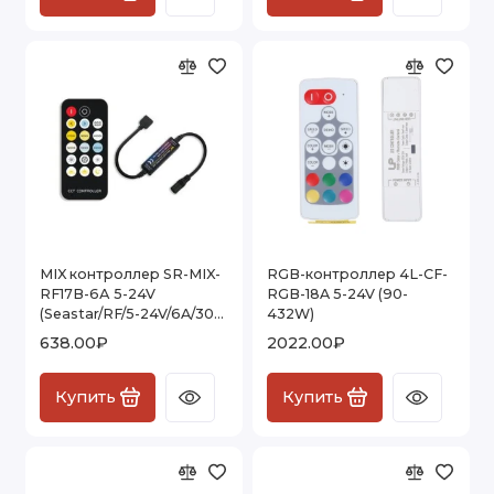
MIX контроллер SR-MIX-
RGB-контроллер 4L-CF-
RF17B-6А 5-24V
RGB-18A 5-24V (90-
(Seastar/RF/5-24V/6A/30-
432W)
144W/Sens)
638.00₽
2022.00₽
Купить
Купить