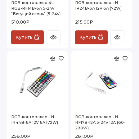
RGB-контроллер 4L-
RGB-контроллер LN-
RGB-RF14B-6A 5-24V
IR24B-6A 12V 6A (72W)
"Бегущий огонь" (5-24V,
30-144W)
510.00₽
215.00₽
Купить
Купить
RGB-контроллер LN-
RGB-контроллер LN-
IR44B-6A 12V 6A (72W)
RF17B-12A 5-24V 12А (60-
288W)
258.00₽
281.00₽