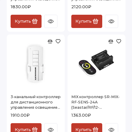
16003/02
16001/03
1830.00₽
2120.00₽
Купить
Купить
3-канальный контроллер
MIX контроллер SR-MIX-
для дистанционного
RF-SENS-24А
управления освещением
(Seastar/RF/12-
16002/03
24V/24A/288-576W/Sens)
1910.00₽
1363.00₽
Купить
Купить