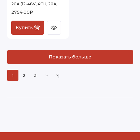
20А (12-48V, 4CH, 20A,
240-720W)
2754.00₽
Купить
Показать больше
1
2
3
>
>|