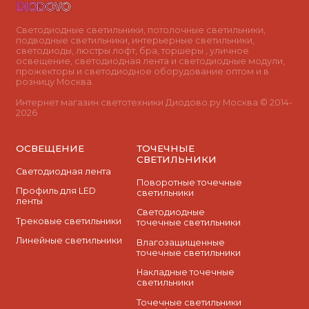
Светодиодные светильники, потолочные светильники,
подводные светильники, интерьерные светильники,
светодиоды, люстры лофт, бра, торшеры , уличное
освещение, светодиодная лента и светодиодные модули,
прожекторы и светодиодное оборудование оптом и в
розницу Москва.
Интернет магазин светотехники Диодово.ру Москва © 2014-
2026
ОСВЕЩЕНИЕ
ТОЧЕЧНЫЕ
СВЕТИЛЬНИКИ
Светодиодная лента
Поворотные точечные
Профиль для LED
светильники
ленты
Cветодиодные
Трековые светильники
точечные светильники
Линейные светильники
Влагозащищенные
точечные светильники
Накладные точечные
светильники
Точечные светильники