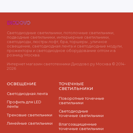
Светодиодные светильники, потолочные светильники,
подводные светильники, интерьерные светильники,
светодиоды, люстры лофт, бра, торшеры , уличное
освещение, светодиодная лента и светодиодные модули,
прожекторы и светодиодное оборудование оптом и в
розницу Москва.
Интернет магазин светотехники Диодово.ру Москва © 2014-
2026
ОСВЕЩЕНИЕ
ТОЧЕЧНЫЕ
СВЕТИЛЬНИКИ
Светодиодная лента
Поворотные точечные
Профиль для LED
светильники
ленты
Cветодиодные
Трековые светильники
точечные светильники
Линейные светильники
Влагозащищенные
точечные светильники