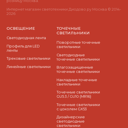
розницу Москва.
Интернет магазин светотехники Диодово.ру Москва © 2014-
2026
ОСВЕЩЕНИЕ
ТОЧЕЧНЫЕ
СВЕТИЛЬНИКИ
Светодиодная лента
Поворотные точечные
Профиль для LED
светильники
ленты
Cветодиодные
Трековые светильники
точечные светильники
Линейные светильники
Влагозащищенные
точечные светильники
Накладные точечные
светильники
Точечные светильники
GU5.3 / GU10 (MR16)
Точечные светильники
с цоколем GX53
Дизайнерские
светодиодные
светильники