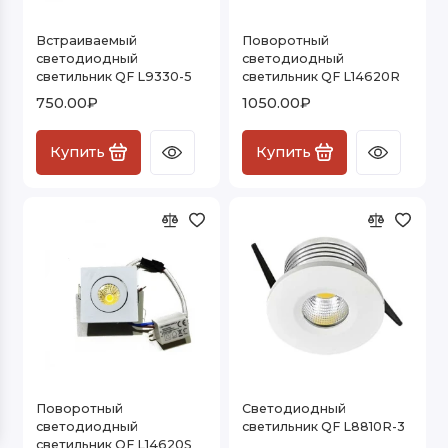
Мощные светодиодный точечные
Встраиваемый
Поворотный
светильники
светодиодный
светодиодный
светильник QF L9330-5
светильник QF L14620R
Точечные светильники GU5.3 / GU10
750.00₽
1050.00₽
(MR16)
Точечные светильники с цоколем GX53
Купить
Купить
Показать все
Поворотный
Светодиодный
светодиодный
светильник QF L8810R-3
светильник QF L14620S