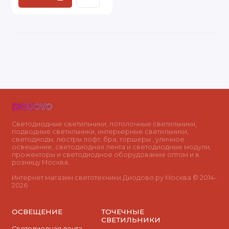
Светодиодные светильники, потолочные светильники,
подводные светильники, интерьерные светильники,
светодиоды, люстры лофт, бра, торшеры , уличное
освещение, светодиодная лента и светодиодные модули,
прожекторы и светодиодное оборудование оптом и в
розницу Москва.
Интернет магазин светотехники Диодово.ру Москва © 2014-
2026
ОСВЕЩЕНИЕ
ТОЧЕЧНЫЕ
СВЕТИЛЬНИКИ
Светодиодная лента