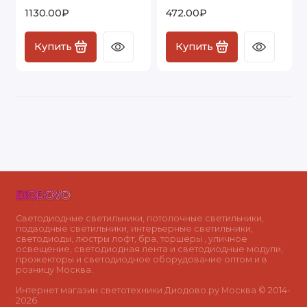
черный с серебром
W5083034
1130.00₽
472.00₽
W5073134
Купить
Купить
Светодиодные светильники, потолочные светильники,
подводные светильники, интерьерные светильники,
светодиоды, люстры лофт, бра, торшеры , уличное
освещение, светодиодная лента и светодиодные модули,
прожекторы и светодиодное оборудование оптом и в
розницу Москва.
Интернет магазин светотехники Диодово.ру Москва © 2014-
2026