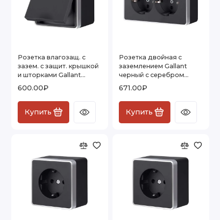
Розетка влагозащ. с
Розетка двойная с
зазем. с защит. крышкой
заземлением Gallant
и шторками Gallant
черный с серебром
черный с серебром
W5072134 W5072134
600.00₽
671.00₽
W5071234 W5071234
Купить
Купить