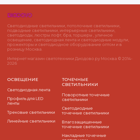
Светодиодные светильники, потолочные светильники,
подводные светильники, интерьерные светильники,
светодиоды, люстры лофт, бра, торшеры , уличное
освещение, светодиодная лента и светодиодные модули,
прожекторы и светодиодное оборудование оптом и в
розницу Москва.
Интернет магазин светотехники Диодово.ру Москва © 2014-
2026
ОСВЕЩЕНИЕ
ТОЧЕЧНЫЕ
СВЕТИЛЬНИКИ
Светодиодная лента
Поворотные точечные
Профиль для LED
светильники
ленты
Cветодиодные
Трековые светильники
точечные светильники
Линейные светильники
Влагозащищенные
точечные светильники
Накладные точечные