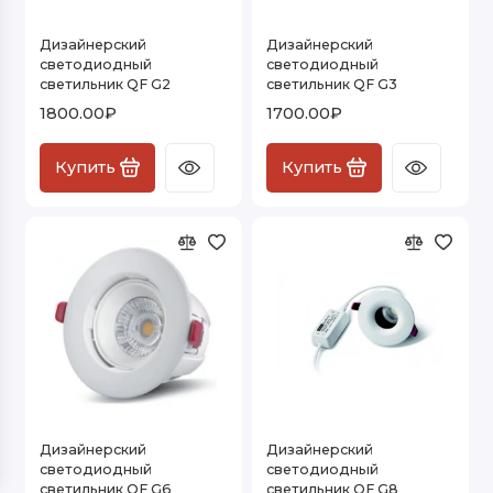
Мощные светодиодный точечные
Дизайнерский
Дизайнерский
светильники
светодиодный
светодиодный
светильник QF G2
светильник QF G3
Точечные светильники GU5.3 / GU10
1800.00₽
1700.00₽
(MR16)
Точечные светильники с цоколем GX53
Купить
Купить
Показать все
Дизайнерский
Дизайнерский
светодиодный
светодиодный
светильник QF G6
светильник QF G8