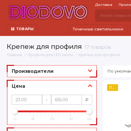
Доставка
Произ
Точечные светильники
ТОВАРЫ
Крепеж для профиля
17 товаров
Главная
Профиль для LED ленты
Крепеж для профиля
Производители
Цена
Популярный
-
₽
23
181
339
497
655