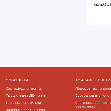
655.00
ОСВЕЩЕНИЕ
ТОЧЕЧНЫЕ СВЕТ
Светодиодная лента
Поворотные точечны
Профиль для LED ленты
Cветодиодные точеч
Трековые светильники
Влагозащищенные т
светильники
Линейные светильники