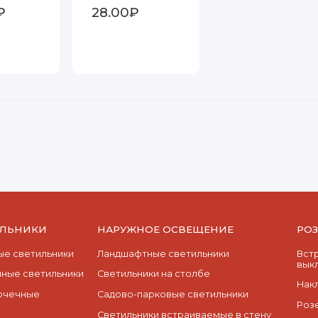
₽
28.00₽
ИЛЬНИКИ
НАРУЖНОЕ ОСВЕЩЕНИЕ
РО
е светильники
Ландшафтные светильники
Вст
вык
ные светильники
Светильники на столбе
Нак
очечные
Садово-парковые светильники
Роз
Светильники встраиваемые в стену