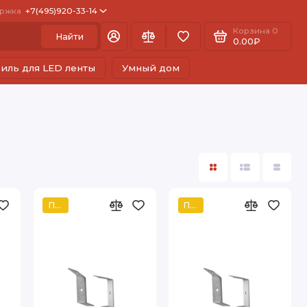
ржка
+7(495)920-33-14
Корзина
0
Найти
0.00₽
иль для LED ленты
Умный дом
Популярный
Популярный