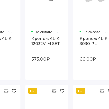
аде
Код товара: 497095
На складе
Код товара: 38943
На складе
Код товара: 126312
 4L-K-
Крепёж 4L-K-
Крепёж 4L-K-
)
12032V-M SET
3030-PL
₽
573.00₽
66.00₽
Популярный
Популярный