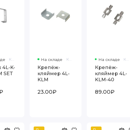
аде
Код товара: 38940
На складе
Код товара: 893462
На складе
Код товара: 875838
 4L-K-
Крепёж-
Крепёж-
M SET
кляймер 4L-
кляймер 4L-
KLM
KLM-40
₽
23.00₽
89.00₽
Популярный
Популярный