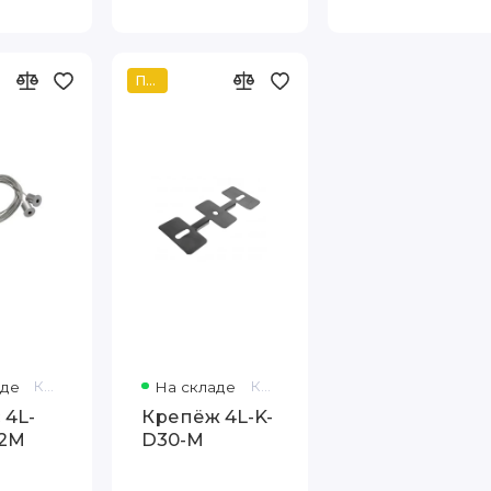
Популярный
аде
Код товара: 162130
На складе
Код товара: 535871
 4L-
Крепёж 4L-K-
x2M
D30-M