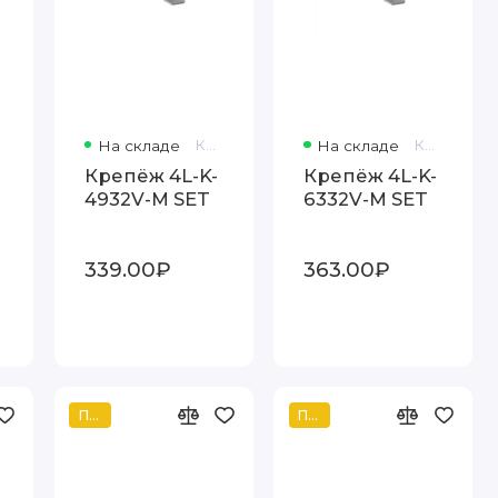
На складе
Код товара: 38917
На складе
Код товара: 38929
Крепёж 4L-K-
Крепёж 4L-K-
4932V-M SET
6332V-M SET
339.00₽
363.00₽
Популярный
Популярный