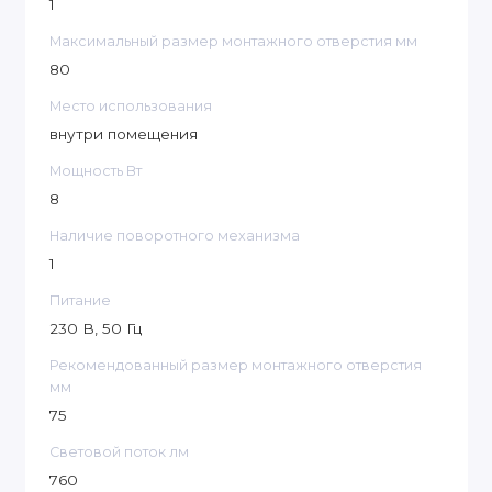
1
▪ Снижение эксплуатационных затрат
Максимальный размер монтажного отверстия мм
(экономичность)
80
▪ Экологичность
Место использования
внутри помещения
▪ Отсутствие мерцаний
Мощность Вт
Модель
G8
8
AC 100-250 V
Наличие поворотного механизма
AC 180-250 V
1
Рабочее
(драйвер
Питание
напряжение
питания в
230 В, 50 Гц
комплекте)
Рекомендованный размер монтажного отверстия
мм
Потребляемая
8 W
75
мощность
Световой поток лм
Диаметр
75-80 мм
760