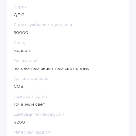
врезной
Серия
730 lm
/
745 lm
Световой поток
QF G
/760 lm
Срок службы светодиодов ч
Теплый белый
/
50000
Универсальный
Цвет свечения
Стиль
белый
/
модерн
Холодный белый
Тип изделия
Угол
потолочный акцентный светильник
рассеивания
38°
Тип светодиодов
света
COB
Угол наклона
нет
Торговая группа
Степень
Точечный свет
IP20
защиты
Цветовая температура К
Срок службы
50 000 часов
4200
Диммируемая
Да
/Нет
Материал изделия