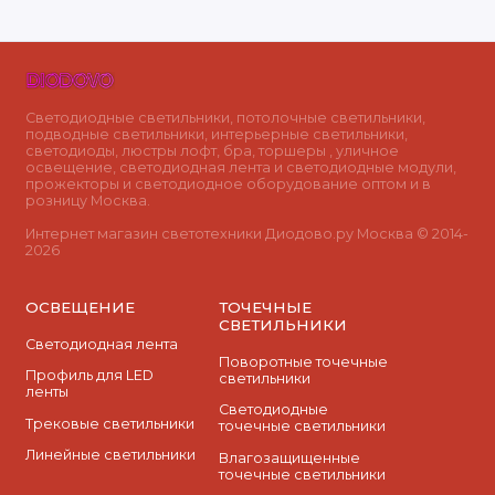
Светодиодные светильники, потолочные светильники,
подводные светильники, интерьерные светильники,
светодиоды, люстры лофт, бра, торшеры , уличное
освещение, светодиодная лента и светодиодные модули,
прожекторы и светодиодное оборудование оптом и в
розницу Москва.
Интернет магазин светотехники Диодово.ру Москва © 2014-
2026
ОСВЕЩЕНИЕ
ТОЧЕЧНЫЕ
СВЕТИЛЬНИКИ
Светодиодная лента
Поворотные точечные
Профиль для LED
светильники
ленты
Cветодиодные
Трековые светильники
точечные светильники
Линейные светильники
Влагозащищенные
точечные светильники