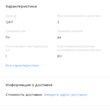
Характеристики
Бренд
Высота внешней части мм
Q&F
2
Диаметр мм
Диммирование
94
да
Количество светодиодов
Максимальный размер
шт.
монтажного отверстия мм
1
80
Все характеристики
Информация о доставке
Стоимость доставки
Введите адрес доставки