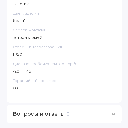
Габаритные
пластик
94 х 49 мм
размеры
Цвет изделия
Источник
белый
СОВ
свечения
Способ монтажа
2700-3000К /
встраиваемый
Цветовая
4000-4500 К
Степень пылевлагозащиты
температура
/6
000-
6
500 К
IP20
Диапазон рабочих температур °C
-20 ... +45
Гарантийный срок мес.
60
Вопросы и ответы
0