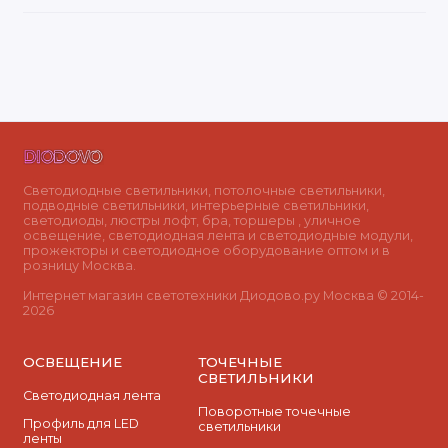
Светодиодные светильники, потолочные светильники,
подводные светильники, интерьерные светильники,
светодиоды, люстры лофт, бра, торшеры , уличное
освещение, светодиодная лента и светодиодные модули,
прожекторы и светодиодное оборудование оптом и в
розницу Москва.
Интернет магазин светотехники Диодово.ру Москва © 2014-
2026
ОСВЕЩЕНИЕ
ТОЧЕЧНЫЕ
СВЕТИЛЬНИКИ
Светодиодная лента
Поворотные точечные
Профиль для LED
светильники
ленты