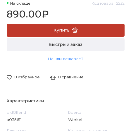
На складе
Код товара: 12232
890.00₽
Купить
Быстрый заказ
Нашли дешевле?
В избранное
В сравнение
Характеристики
oldOfferId
Бренд
a035611
Werkel
Длина мм
Количество клавиш