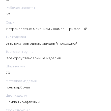
Рабочая частота Гц
50
Серия
Встраиваемые механизмы шампань рифленый
Тип изделия
выключатель одноклавишный проходной
Торговая группа
Электроустановочные изделия
Ширина мм
70
Материал изделия
поликарбонат
Цвет изделия
шампань рифленый
Срок службы г.