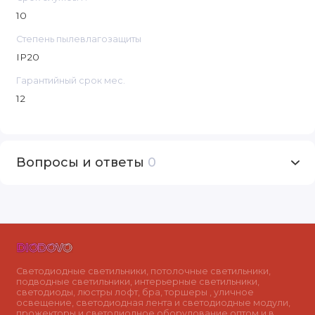
10
Степень пылевлагозащиты
IP20
Гарантийный срок мес.
12
Вопросы и ответы
0
Светодиодные светильники, потолочные светильники,
подводные светильники, интерьерные светильники,
светодиоды, люстры лофт, бра, торшеры , уличное
освещение, светодиодная лента и светодиодные модули,
прожекторы и светодиодное оборудование оптом и в