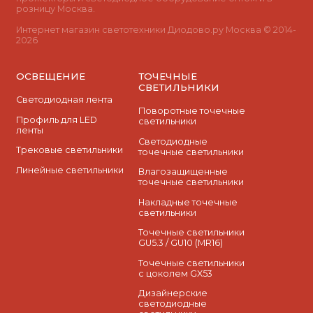
розницу Москва.
Интернет магазин светотехники Диодово.ру Москва © 2014-
2026
ОСВЕЩЕНИЕ
ТОЧЕЧНЫЕ
СВЕТИЛЬНИКИ
Светодиодная лента
Поворотные точечные
Профиль для LED
светильники
ленты
Cветодиодные
Трековые светильники
точечные светильники
Линейные светильники
Влагозащищенные
точечные светильники
Накладные точечные
светильники
Точечные светильники
GU5.3 / GU10 (MR16)
Точечные светильники
с цоколем GX53
Дизайнерские
светодиодные