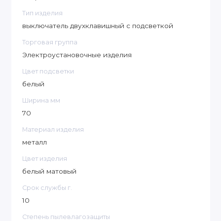
Тип изделия
выключатель двухклавишный с подсветкой
Торговая группа
Электроустановочные изделия
Цвет подсветки
белый
Ширина мм
70
Материал изделия
металл
Цвет изделия
белый матовый
Срок службы г.
10
Степень пылевлагозащиты