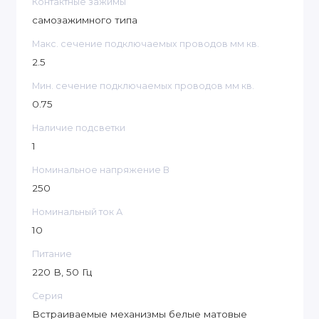
Контактные зажимы
самозажимного типа
Макс. сечение подключаемых проводов мм кв.
2.5
Мин. сечение подключаемых проводов мм кв.
0.75
Наличие подсветки
1
Номинальное напряжение В
250
Номинальный ток А
10
Питание
220 В, 50 Гц
Серия
Встраиваемые механизмы белые матовые