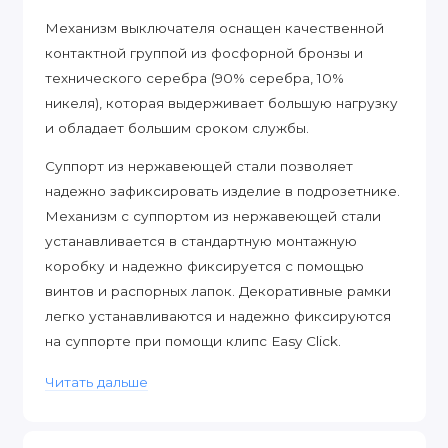
Механизм выключателя оснащен качественной
контактной группой из фосфорной бронзы и
технического серебра (90% серебра, 10%
никеля), которая выдерживает большую нагрузку
и обладает большим сроком службы.
Суппорт из нержавеющей стали позволяет
надежно зафиксировать изделие в подрозетнике.
Механизм с суппортом из нержавеющей стали
устанавливается в стандартную монтажную
коробку и надежно фиксируется с помощью
винтов и распорных лапок. Декоративные рамки
легко устанавливаются и надежно фиксируются
на суппорте при помощи клипс Easy Click.
Механизмы с матовыми накладками
Читать дальше
комбинируются с любыми рамками Werkel.
Совместимость дает большой простор в создании