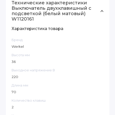
множества уникальных сочетаний.
Технические характеристики
Выключатель двухклавишный с
подсветкой (белый матовый)
W1120161
Характеристика товара
Бренд
Werkel
Высота мм
36
Выходное напряжение В
220
Длина мм
70
Количество клавиш
2