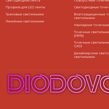
Светодиодная лента
Поворотные точечны
Профиль для LED ленты
Cветодиодные точеч
Трековые светильники
Влагозащищенные т
светильники
Линейные светильники
Накладные точечные
Точечные светильник
(MR16)
Точечные светильни
GX53
Дизайнерские свет
светильники