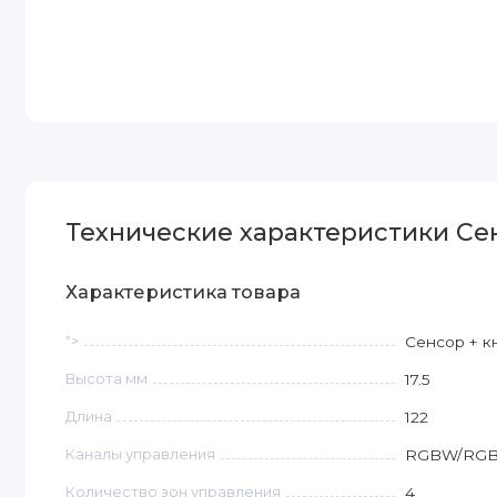
Технические характеристики Сен
Характеристика товара
">
Сенсор + к
Высота мм
17.5
Длина
122
Каналы управления
RGBW/RG
Количество зон управления
4