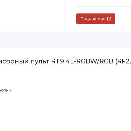
Поделиться
сорный пульт RT9 4L-RGBW/RGB (RF2,4
нопки
B