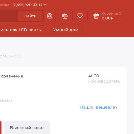
ржка
+7(495)920-33-14
Корзина
0
Найти
0.00₽
иль для LED ленты
Умный дом
one, 3VDC)
4LED
 сравнение
Производитель
338360
Нашли дешевле?
Быстрый заказ