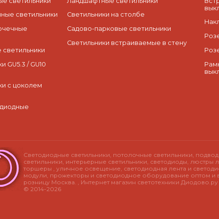
е светильники
Ландшафтные светильники
Вст
вык
ные светильники
Светильники на столбе
Нак
очечные
Садово-парковые светильники
Роз
Светильники встраиваемые в стену
 светильники
Роз
и GU5.3 / GU10
Рам
вык
ки с цоколем
одиодные
Светодиодные светильники, потолочные светильники, подво
светильники, интерьерные светильники, светодиоды, люстры л
торшеры , уличное освещение, светодиодная лента и светод
модули, прожекторы и светодиодное оборудование оптом и 
розницу Москва. , Интернет магазин светотехники Диодово.р
© 2014-2026