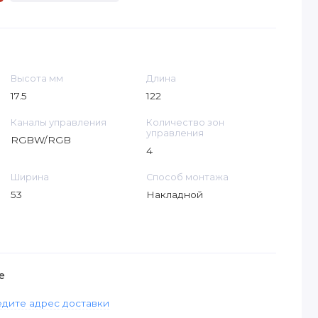
Высота мм
Длина
17.5
122
Каналы управления
Количество зон
управления
RGBW/RGB
4
Ширина
Способ монтажа
53
Накладной
е
дите адрес доставки