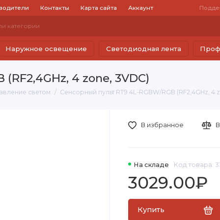
водители
Контакты
Карта сайта
Аккаунт
Подде
Наружное освещение
Светодиодная лента
Проф
(RF2,4GHz, 4 zone, 3VDC)
авление светом
Сенсорный пульт RT9 4L-RGBW/RGB (RF2,4GHz, 4 z
В избранное
В
На складе
Код товара: 
3029.00₽
Купить