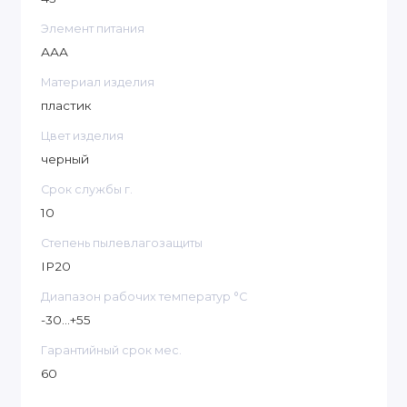
Элемент питания
ААА
Материал изделия
пластик
Цвет изделия
черный
Срок службы г.
10
Степень пылевлагозащиты
IP20
Диапазон рабочих температур °C
-30...+55
Гарантийный срок мес.
60