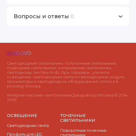
Вопросы и ответы
0
Светодиодные светильники, потолочные светильники,
подводные светильники, интерьерные светильники,
светодиоды, люстры лофт, бра, торшеры , уличное
освещение, светодиодная лента и светодиодные модули,
прожекторы и светодиодное оборудование оптом и в
розницу Москва.
Интернет магазин светотехники Диодово.ру Москва © 2014-
2026
ОСВЕЩЕНИЕ
ТОЧЕЧНЫЕ
СВЕТИЛЬНИКИ
Светодиодная лента
Поворотные точечные
Профиль для LED
светильники