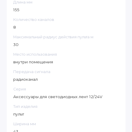
Длина мм
155
Количество каналов
8
Максимальный радиус действия пульта м
30
Место использования
внутри помещения
Передача сигнала
радиоканал
Серия
Аксессуары для светодиодных лент 12/24V
Тип изделия
пульт
Ширина мм
43