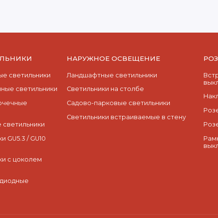
ИЛЬНИКИ
НАРУЖНОЕ ОСВЕЩЕНИЕ
РО
е светильники
Ландшафтные светильники
Вст
вык
ные светильники
Светильники на столбе
Нак
очечные
Садово-парковые светильники
Роз
Светильники встраиваемые в стену
 светильники
Роз
и GU5.3 / GU10
Рам
вык
ки с цоколем
одиодные