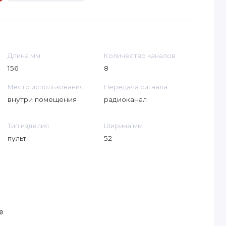
Длина мм
Количество каналов
156
8
Место использования
Передача сигнала
внутри помещения
радиоканал
Тип изделия
Ширина мм
пульт
52
е