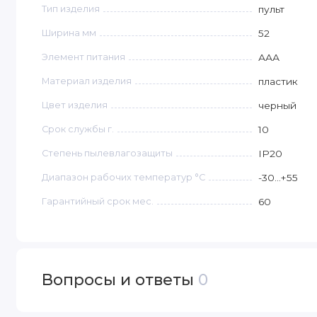
Тип изделия
пульт
Ширина мм
52
Элемент питания
ААА
Материал изделия
пластик
Цвет изделия
черный
Срок службы г.
10
Степень пылевлагозащиты
IP20
Диапазон рабочих температур °C
-30...+55
Гарантийный срок мес.
60
Вопросы и ответы
0