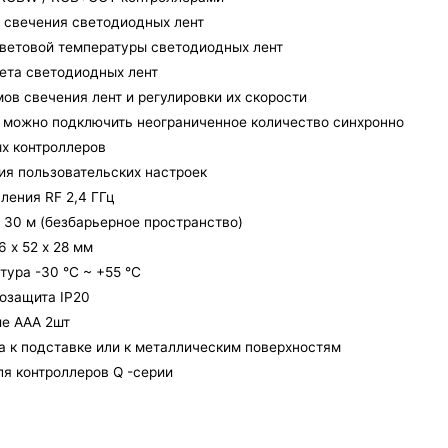
и свечения светодиодных лент
цветовой температуры светодиодных лент
вета светодиодных лент
ов свечения лент и регулировки их скорости
ту можно подключить неограниченное количество синхронно
х контроллеров
ия пользовательских настроек
ления RF 2,4 ГГц
 30 м (безбарьерное пространство)
6 х 52 х 28 мм
тура -30 °C ~ +55 °C
озащита IP20
ие ААА 2шт
та к подставке или к металлическим поверхностям
ля контроллеров Q -серии
Беспроводная технология 2,4 ГГц