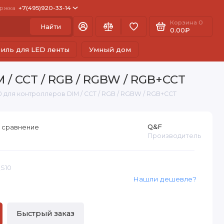
ржка
+7(495)920-33-14
Корзина
0
Найти
0.00₽
иль для LED ленты
Умный дом
 / CCT / RGB / RGBW / RGB+CCT
 для контроллеров DIM / CCT / RGB / RGBW / RGB+CCT
Q&F
 сравнение
Производитель
QS10
Нашли дешевле?
Быстрый заказ