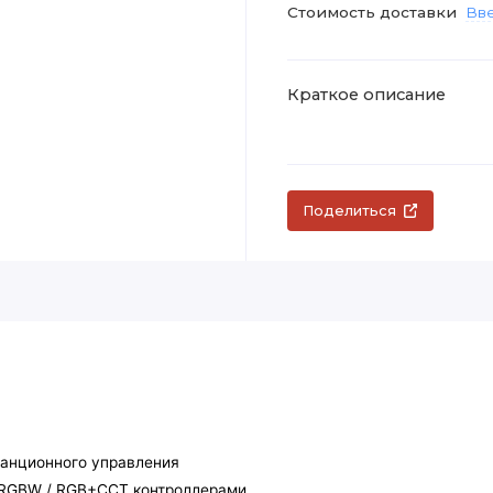
Стоимость доставки
Вве
Краткое описание
Поделиться
танционного управления
/ RGBW / RGB+CCT контроллерами