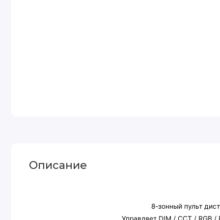
Описание
8-зонный пульт дис
Управляет DIM / CCT / RGB 