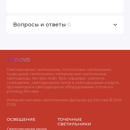
Вопросы и ответы
0
Светодиодные светильники, потолочные светильники,
подводные светильники, интерьерные светильники,
светодиоды, люстры лофт, бра, торшеры , уличное
освещение, светодиодная лента и светодиодные модули,
прожекторы и светодиодное оборудование оптом и в
розницу Москва.
Интернет магазин светотехники Диодово.ру Москва © 2014-
2026
ОСВЕЩЕНИЕ
ТОЧЕЧНЫЕ
СВЕТИЛЬНИКИ
Светодиодная лента