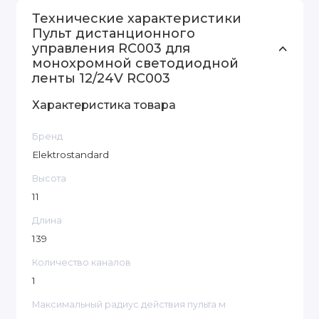
Технические характеристики
Пульт дистанционного
управления RC003 для
монохромной светодиодной
ленты 12/24V RC003
Характеристика товара
Бренд
Elektrostandard
Высота
11
Длина
139
Количество каналов
1
Максимальный радиус действия пульта м