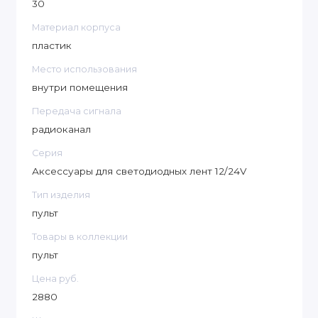
30
Материал корпуса
пластик
Место использования
внутри помещения
Передача сигнала
радиоканал
Серия
Аксессуары для светодиодных лент 12/24V
Тип изделия
пульт
Товары в коллекции
пульт
Цена руб.
2880