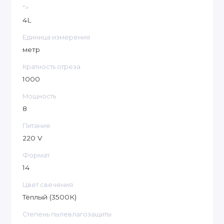
">
4L
Единица измерения
метр
Кратность отреза
1000
Мощность
8
Питание
220 V
Формат
14
Цвет свечения
Тёплый (3500К)
Степень пылевлагозащиты