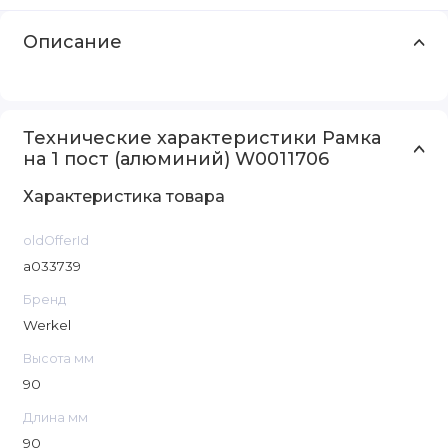
Описание
Технические характеристики Рамка
на 1 пост (алюминий) W0011706
Характеристика товара
oldOfferId
a033739
Бренд
Werkel
Высота мм
90
Длина мм
90