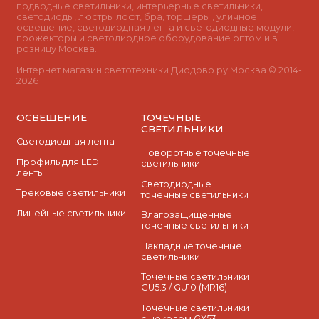
подводные светильники, интерьерные светильники,
светодиоды, люстры лофт, бра, торшеры , уличное
освещение, светодиодная лента и светодиодные модули,
прожекторы и светодиодное оборудование оптом и в
розницу Москва.
Интернет магазин светотехники Диодово.ру Москва © 2014-
2026
ОСВЕЩЕНИЕ
ТОЧЕЧНЫЕ
СВЕТИЛЬНИКИ
Светодиодная лента
Поворотные точечные
Профиль для LED
светильники
ленты
Cветодиодные
Трековые светильники
точечные светильники
Линейные светильники
Влагозащищенные
точечные светильники
Накладные точечные
светильники
Точечные светильники
GU5.3 / GU10 (MR16)
Точечные светильники
с цоколем GX53