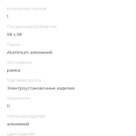
Количество постов
1
Посадочный размер мм
58 х 58
Серия
Aluminium алюминий
Тип изделия
рамка
Торговая группа
Электроустановочные изделия
Ширина мм
11
Материал изделия
алюминий
Цвет изделия