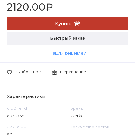
2120.00₽
Купить
Быстрый заказ
Нашли дешевле?
В избранное
В сравнение
Характеристики
oldOfferId
Бренд
a033739
Werkel
Длина мм
Количество постов
90
1