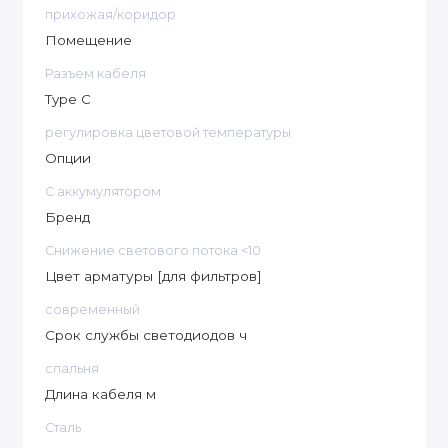
прихожая/коридор
Помещение
Разъем кабеля
Type C
регулировка цветовой температуры
Опции
С аккумулятором
Бренд
Снижение светового потока <10
Цвет арматуры [для фильтров]
современный
Срок службы светодиодов ч
спальня
Длина кабеля м
Сталь