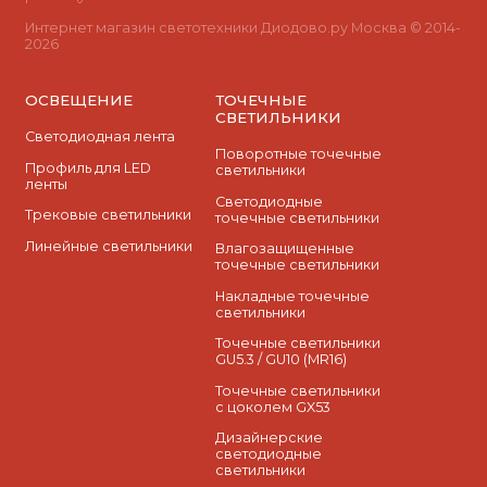
Интернет магазин светотехники Диодово.ру Москва © 2014-
2026
ОСВЕЩЕНИЕ
ТОЧЕЧНЫЕ
СВЕТИЛЬНИКИ
Светодиодная лента
Поворотные точечные
Профиль для LED
светильники
ленты
Cветодиодные
Трековые светильники
точечные светильники
Линейные светильники
Влагозащищенные
точечные светильники
Накладные точечные
светильники
Точечные светильники
GU5.3 / GU10 (MR16)
Точечные светильники
с цоколем GX53
Дизайнерские
светодиодные
светильники