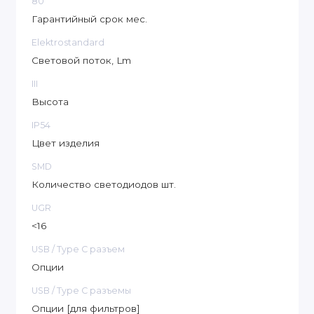
80
Гарантийный срок мес.
Elektrostandard
Световой поток, Lm
III
Высота
IP54
Цвет изделия
SMD
Количество светодиодов шт.
UGR
<16
USB / Type C разъем
Опции
USB / Type C разъемы
Опции [для фильтров]