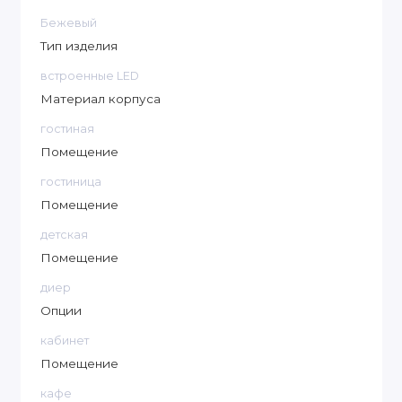
Бежевый
Тип изделия
встроенные LED
Материал корпуса
гостиная
Помещение
гостиница
Помещение
детская
Помещение
диер
Опции
кабинет
Помещение
кафе