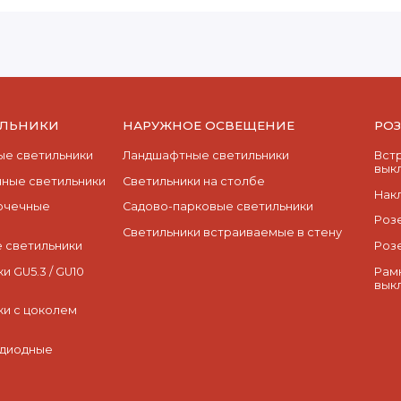
ИЛЬНИКИ
НАРУЖНОЕ ОСВЕЩЕНИЕ
РО
е светильники
Ландшафтные светильники
Вст
вык
ные светильники
Светильники на столбе
Нак
очечные
Садово-парковые светильники
Роз
Светильники встраиваемые в стену
 светильники
Роз
и GU5.3 / GU10
Рам
вык
ки с цоколем
одиодные