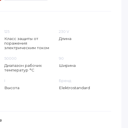
125
230 V
Класс защиты от
Длина
поражения
электрическим током
50000
90
Диапазон рабочих
Ширина
температур °C
I
Бренд
Высота
Elektrostandard
е