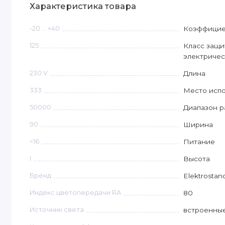
Характеристика товара
-20 ... +40
Коэффициен
125
Класс защи
электричес
230 V
Длина
333
Место исп
50000
Диапазон р
90
Ширина
<16
Питание
I
Высота
Бренд
Elektrostan
Индекс цветопередачи RA
80
Источник света
встроенны