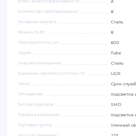
Класс энергоэффективности
A
Количество светодиодов шт.
8
Материал корпуса
Сталь
Мощность Вт
8
Световой поток, Lm
600
Серия
Tube
снаружи помещения
Стиль
Снижение светового потока <10
UGR
техно
Срок служб
Тип изделия
подсветка 
Тип светодиодов
SMD
Товары в коллекции
подсветка 
Торговая группа
Уличный св
Угол рассеивания °
223