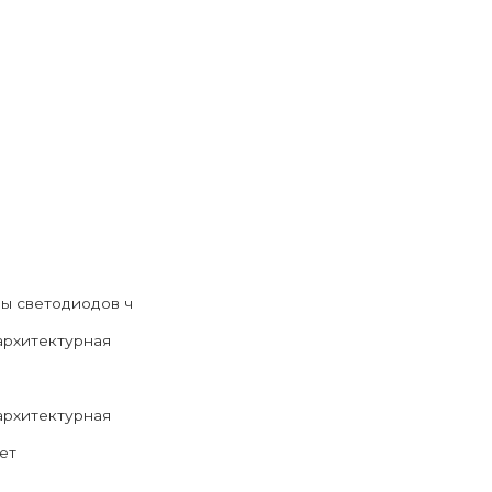
ы светодиодов ч
архитектурная
архитектурная
ет