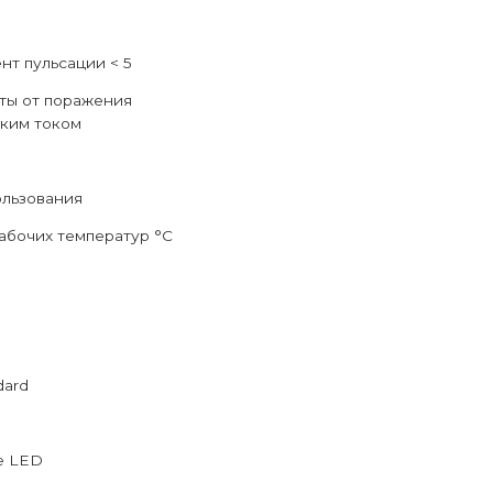
т пульсации < 5
ты от поражения
ким током
ользования
абочих температур °C
dard
е LED