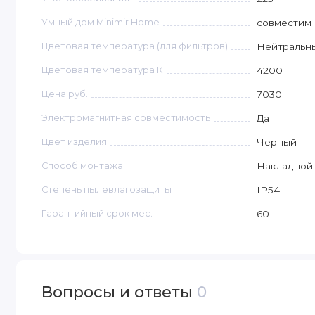
Умный дом Minimir Home
совместим 
Цветовая температура (для фильтров)
Нейтральны
Цветовая температура К
4200
Цена руб.
7030
Электромагнитная совместимость
Да
Цвет изделия
Черный
Способ монтажа
Накладной
Степень пылевлагозащиты
IP54
Гарантийный срок мес.
60
Вопросы и ответы
0