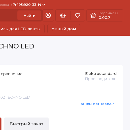
ржка
+7(495)920-33-14
Корзина
0
Найти
0.00₽
иль для LED ленты
Умный дом
ECHNO LED
Elektrostandard
 сравнение
Производитель
1502 TECHNO LED
Нашли дешевле?
Быстрый заказ