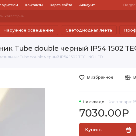
водители
Контакты
Карта сайта
Аккаунт
Подде
Наружное освещение
Светодиодная лента
Проф
ик Tube double черный IP54 1502 T
етильник Tube double черный IP54 1502 TECHNO LED
В избранное
В
На складе
Код товара: 
7030.00₽
Купить