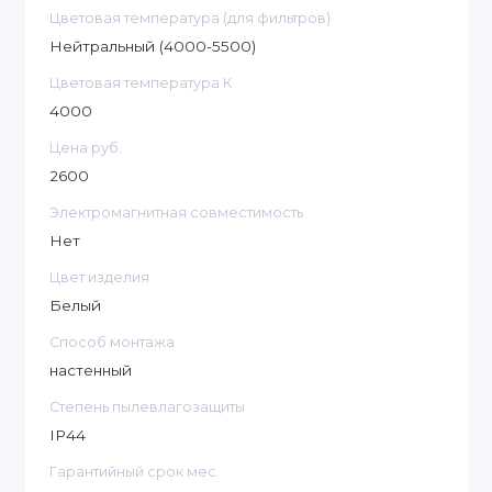
Цветовая температура (для фильтров)
Нейтральный (4000-5500)
Цветовая температура К
4000
Цена руб.
2600
Электромагнитная совместимость
Нет
Цвет изделия
Белый
Способ монтажа
настенный
Степень пылевлагозащиты
IP44
Гарантийный срок мес.