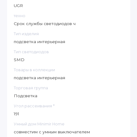
UGR
техно
Срок службы светодиодов ч
Тип изделия
подсветка интерьерная
Тип светодиодов
SMD
Товары в коллекции
подсветка интерьерная
Торговая группа
Подсветка
Угол рассеивания °
191
Умный дом Minimir Home
совместим с умным выключателем