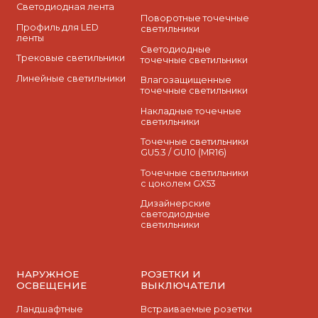
Светодиодная лента
Поворотные точечные
Профиль для LED
светильники
ленты
Cветодиодные
Трековые светильники
точечные светильники
Линейные светильники
Влагозащищенные
точечные светильники
Накладные точечные
светильники
Точечные светильники
GU5.3 / GU10 (MR16)
Точечные светильники
с цоколем GX53
Дизайнерские
светодиодные
светильники
НАРУЖНОЕ
РОЗЕТКИ И
ОСВЕЩЕНИЕ
ВЫКЛЮЧАТЕЛИ
Ландшафтные
Встраиваемые розетки