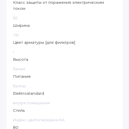
Класс защиты от поражения электрическим
током
82
Ширина
<16
Цвет арматуры [для фильтров]
I
Высота
белый
Питание
Бренд
Elektrostandard
внутри помещения
Стиль
Индекс цветопередачи RA
80