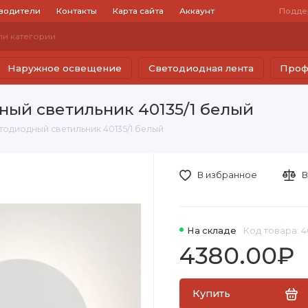
водители
Контакты
Карта сайта
Аккаунт
Подде
Наружное освещение
Светодиодная лента
Проф
ый светильник 40135/1 белый
одиодный светильник 40135/1 белый
В избранное
В
На складе
Код товара: 4
4380.00₽
Купить