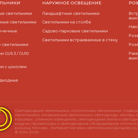
ИЛЬНИКИ
НАРУЖНОЕ ОСВЕЩЕНИЕ
РО
е светильники
Ландшафтные светильники
Вст
вык
ные светильники
Светильники на столбе
Нак
очечные
Садово-парковые светильники
Роз
Светильники встраиваемые в стену
 светильники
Роз
и GU5.3 / GU10
Рам
вык
ки с цоколем
одиодные
Светодиодные светильники, потолочные светильники, подво
светильники, интерьерные светильники, светодиоды, люстры л
торшеры , уличное освещение, светодиодная лента и светод
модули, прожекторы и светодиодное оборудование оптом и 
розницу Москва. , Интернет магазин светотехники Диодово.р
© 2014-2026