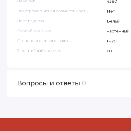
Цена руб.
4380
Электромагнитная совместимость
Нет
Цвет изделия
Белый
Способ монтажа
настенный
Степень пылевлагозащиты
IP20
Гарантийный срок мес.
60
Вопросы и ответы
0