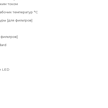
ким током
абочих температур °C
уры [для фильтров]
 фильтров]
dard
е LED