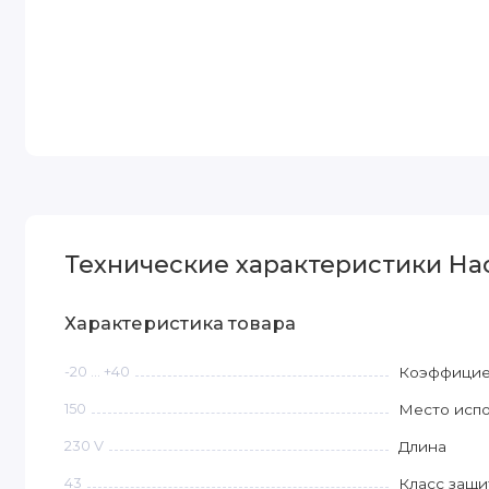
Технические характеристики На
Характеристика товара
-20 ... +40
Коэффициен
150
Место исп
230 V
Длина
43
Класс защи