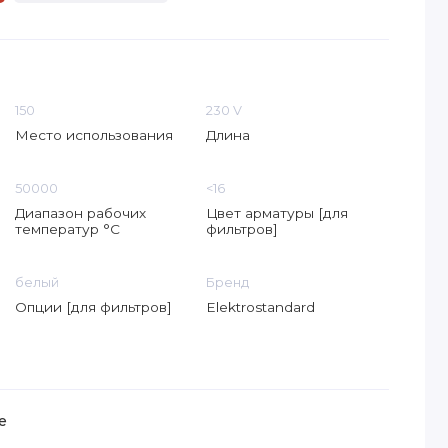
150
230 V
Место использования
Длина
50000
<16
Диапазон рабочих
Цвет арматуры [для
температур °C
фильтров]
белый
Бренд
Опции [для фильтров]
Elektrostandard
е