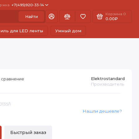
ржка
+7(495)920-33-14
Корзина
0
Найти
0.00₽
иль для LED ленты
Умный дом
Elektrostandard
 сравнение
Производитель
0135/1
Нашли дешевле?
Быстрый заказ