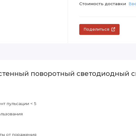
Стоимость доставки
Вве
Поделиться
стенный поворотный светодиодный св
т пульсации < 5
ользования
ты от поражения