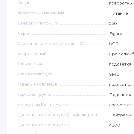
Опции
поворотны
поворотный механизм
Питание
Световой поток, Lm
550
Серия
Figure
Снижение светового потока <10
UGR
современный
Срок служб
Тип изделия
подсветка 
Тип светодиодов
SMD
Товары в коллекции
подсветка 
Торговая группа
Подсветка
Умный дом Minimir Home
совместим 
Цветовая температура (для фильтров)
Нейтральны
Цветовая температура К
4200