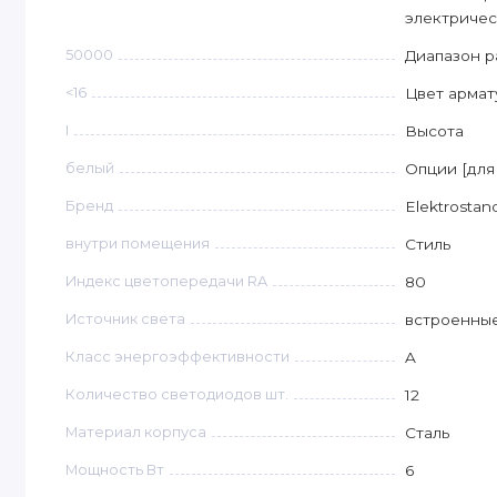
электричес
50000
Диапазон р
<16
Цвет армат
I
Высота
белый
Опции [для
Бренд
Elektrostan
внутри помещения
Стиль
Индекс цветопередачи RA
80
Источник света
встроенны
Класс энергоэффективности
A
Количество светодиодов шт.
12
Материал корпуса
Сталь
Мощность Вт
6