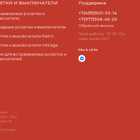
ЗЕТКИ И ВЫКЛЮЧАТЕЛИ
Поддержка
+7(495)920-33-14
раиваемые розетки и
лючатели
+7(977)926-45-20
Обратный звонок
ладные розетки и выключатели
Часы работы : 10-18 / Он
етки и выключатели Retro
лайн заказ 24/7
етки и выключатели Vintage
Мы в сети
ки для встраиваемых розеток и
лючателей
дные
офт, бра,
иодные
в
у Москва