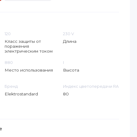
120
230 V
Класс защиты от
Длина
поражения
электрическим током
880
I
Место использования
Высота
Бренд
Индекс цветопередачи RA
Elektrostandard
80
е