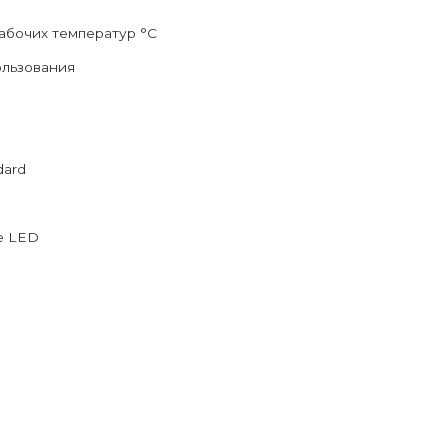
абочих температур °C
ользования
dard
е LED