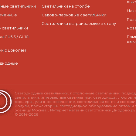
вык
ные светильники
Светильники на столбе
Нак
очечные
Садово-парковые светильники
Роз
Светильники встраиваемые в стену
 светильники
Роз
и GU5.3 / GU10
Рам
вык
ки с цоколем
одиодные
Светодиодные светильники, потолочные светильники, подво
светильники, интерьерные светильники, светодиоды, люстры л
торшеры , уличное освещение, светодиодная лента и светод
модули, прожекторы и светодиодное оборудование оптом и 
розницу Москва. , Интернет магазин светотехники Диодово.р
© 2014-2026