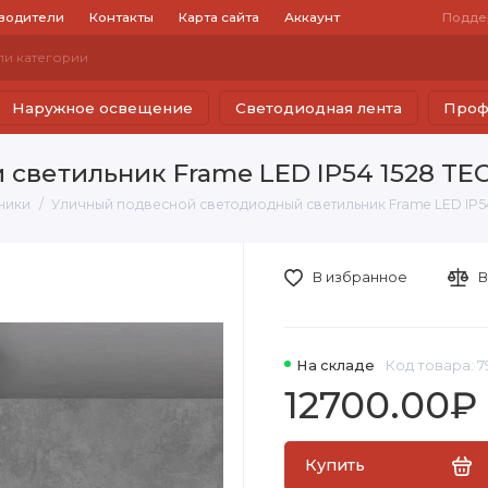
водители
Контакты
Карта сайта
Аккаунт
Подде
Наружное освещение
Светодиодная лента
Проф
светильник Frame LED IP54 1528 T
ники
Уличный подвесной светодиодный светильник Frame LED IP5
В избранное
В
На складе
Код товара: 
12700.00₽
Купить