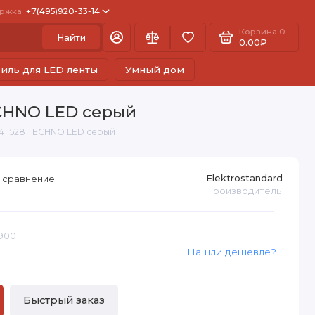
ржка
+7(495)920-33-14
Корзина
0
Найти
0.00₽
иль для LED ленты
Умный дом
ECHNO LED серый
4 1528 TECHNO LED серый
Elektrostandard
 сравнение
Производитель
7900
Нашли дешевле?
Быстрый заказ