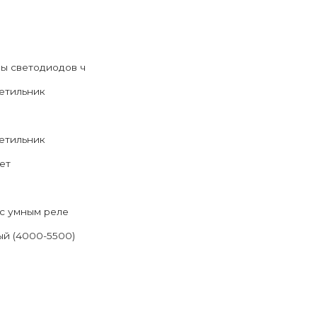
ы светодиодов ч
етильник
етильник
ет
с умным реле
й (4000-5500)