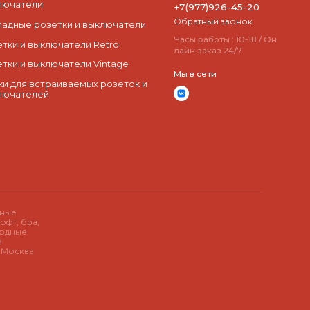
лючатели
+7(977)926-45-20
Обратный звонок
ладные розетки и выключатели
Часы работы : 10-18 / Он
етки и выключатели Retro
лайн заказ 24/7
етки и выключатели Vintage
Мы в сети
ки для встраиваемых розеток и
лючателей
дные
офт, бра,
иодные
в
у Москва