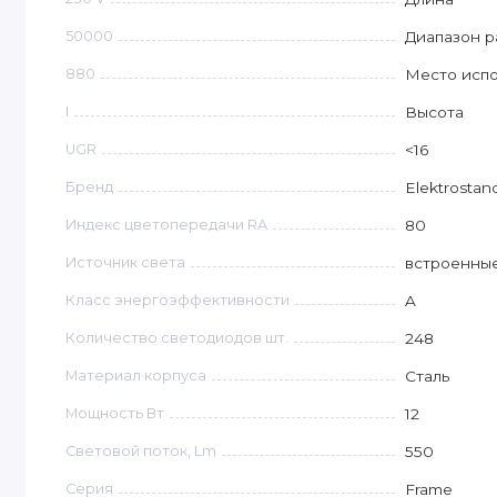
50000
Диапазон р
880
Место исп
I
Высота
UGR
<16
Бренд
Elektrostan
Индекс цветопередачи RA
80
Источник света
встроенны
Класс энергоэффективности
A
Количество светодиодов шт.
248
Материал корпуса
Сталь
Мощность Вт
12
Световой поток, Lm
550
Серия
Frame