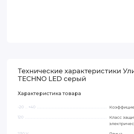
Технические характеристики Ул
TECHNO LED серый
Характеристика товара
-20 ... +40
Коэффициен
120
Класс защи
электричес
230 V
Длина