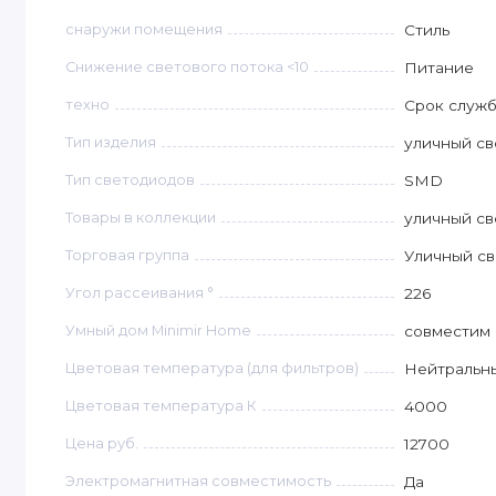
снаружи помещения
Стиль
Снижение светового потока <10
Питание
техно
Срок служб
Тип изделия
уличный св
Тип светодиодов
SMD
Товары в коллекции
уличный св
Торговая группа
Уличный св
Угол рассеивания °
226
Умный дом Minimir Home
совместим 
Цветовая температура (для фильтров)
Нейтральны
Цветовая температура К
4000
Цена руб.
12700
Электромагнитная совместимость
Да