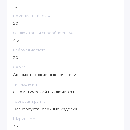
1.5
Номинальный ток А
20
Отключающая способность кА
4.5
Рабочая частота Гц
50
Серия
Автоматические выключатели
Тип изделия
автоматический выключатель
Торговая группа
Электроустановочные изделия
Ширина мм
36