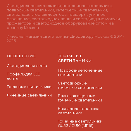
Светодиодные светильники, потолочные светильники,
подводные светильники, интерьерные светильники,
светодиоды, люстры лофт, бра, торшеры , уличное
освещение, светодиодная лента и светодиодные модули,
прожекторы и светодиодное оборудование оптом и в
розницу Москва.
Интернет магазин светотехники Диодово.ру Москва © 2014-
2026
ОСВЕЩЕНИЕ
ТОЧЕЧНЫЕ
СВЕТИЛЬНИКИ
Светодиодная лента
Поворотные точечные
Профиль для LED
светильники
ленты
Cветодиодные
Трековые светильники
точечные светильники
Линейные светильники
Влагозащищенные
точечные светильники
Накладные точечные
светильники
Точечные светильники
GU5.3 / GU10 (MR16)