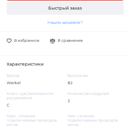
Быстрый заказ
Нашли дешевле?
В избранное
В сравнение
Характеристики
Бренд
Высота мм
Werkel
82
Класс чувствительности
Количество модулей
расцепителя
2
С
Макс. сечение
Мин. сечение
подключаемых проводов
подключаемых проводов
мм кв.
мм кв.