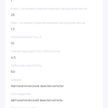
1
Макс. сечение подключаемых проводов мм кв.
25
Мин. сечение подключаемых проводов мм кв.
1.5
Номинальный ток А
10
Отключающая способность кА
4.5
Рабочая частота Гц
50
Серия
Автоматические выключатели
Тип изделия
автоматический выключатель