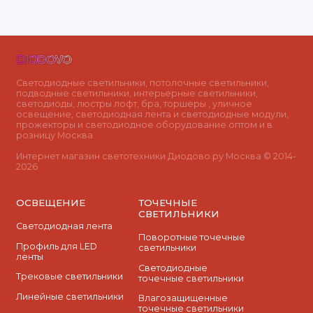
Светодиодные светильники, потолочные светильники,
подводные светильники, интерьерные светильники,
светодиоды, люстры лофт, бра, торшеры , уличное
освещение, светодиодная лента и светодиодные модули,
прожекторы и светодиодное оборудование оптом и в
розницу Москва.
Интернет магазин светотехники Диодово.ру Москва © 2014-
2026
ОСВЕЩЕНИЕ
ТОЧЕЧНЫЕ
СВЕТИЛЬНИКИ
Светодиодная лента
Поворотные точечные
Профиль для LED
светильники
ленты
Cветодиодные
Трековые светильники
точечные светильники
Линейные светильники
Влагозащищенные
точечные светильники