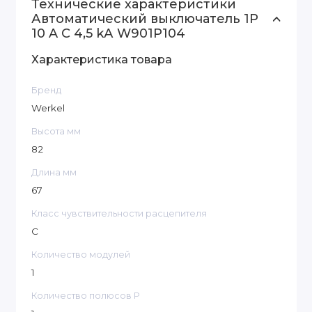
Технические характеристики
Автоматический выключатель 1P
10 A C 4,5 kА W901P104
Характеристика товара
Бренд
Werkel
Высота мм
82
Длина мм
67
Класс чувствительности расцепителя
С
Количество модулей
1
Количество полюсов P